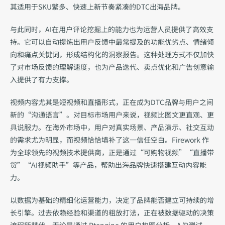
其适用于SKU繁多、快速上新节奏紧凑的DTC出海品牌。
与此同时，AI在用户评论挖掘上的能力也为运营人员提供了高效支
持。它可以自动
提炼出用户反馈中最常提及的功能优劣点、情绪倾
向和痛点关键词
，形成结构化的洞察报告。这种处理方式不仅加快
了对市场反馈的理解速度，也为产品迭代、卖点优化和广告创意输
入提供了有力支撑。
视频内容尤其是短视频和直播形式
，正在成为DTC品牌与用户之间
新的“沟通语言”。对目标市场用户来说，视频比图文更直观、更
具说服力。在海外市场中，用户对真实场景、产品演示、社交互动
的需求尤为明显，而视频恰恰填补了这一信任空白。Firework 作
为全球领先的视频技术提供商，正是通过“可购物视频”“直播带
货”“AI视频助手”等产品，帮助出海品牌快速搭建互动内容能
力。
以数据为基础的精细化运营
能力，决定了品牌能否建立可持续的增
长引擎。过去依赖经验和渠道的粗放打法，正在被数据驱动的决策