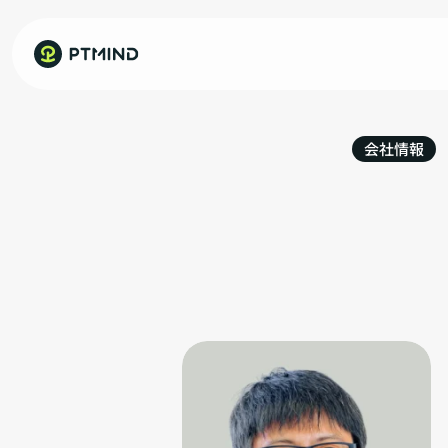
会社情報
ボー
Ptmind
CEO
Message
私