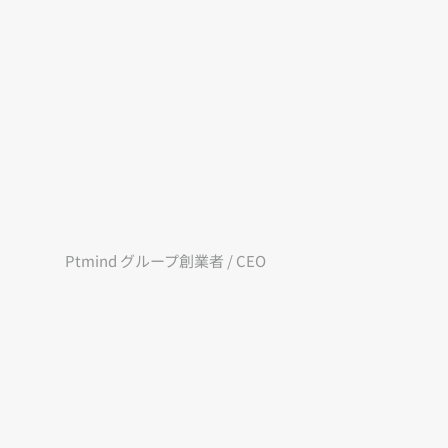
の飛躍も、人の創造性と挑戦心が道を開
とどまらず、「人の意思決定や行動を
で現場に丁寧に向き合います。
様なメンバーの「信頼」と「共創」から生まれ
できる社会を目指し、挑戦を続けま
Ptmind グループ創業者 / CEO
鄭遠・Robin
Zheng