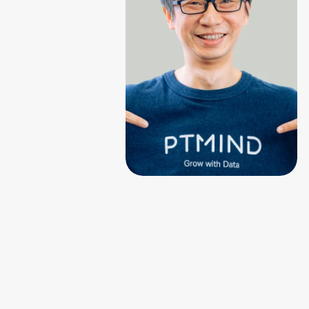
熱
く
テ
支
日
P
て
す