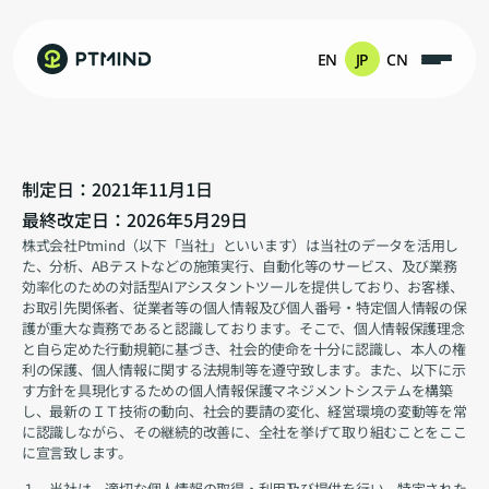
EN
JP
CN
制定日：2021年11月1日
プライバシーポリシー
最終改定日：2026年5月29日
株式会社Ptmind（以下「当社」といいます）は当社のデータを活用し
た、分析、ABテストなどの施策実行、自動化等のサービス、及び業務
効率化のための対話型AIアシスタントツールを提供しており、お客様、
お取引先関係者、従業者等の個人情報及び個人番号・特定個人情報の保
護が重大な責務であると認識しております。そこで、個人情報保護理念
と自ら定めた行動規範に基づき、社会的使命を十分に認識し、本人の権
利の保護、個人情報に関する法規制等を遵守致します。また、以下に示
す方針を具現化するための個人情報保護マネジメントシステムを構築
し、最新のＩＴ技術の動向、社会的要請の変化、経営環境の変動等を常
に認識しながら、その継続的改善に、全社を挙げて取り組むことをここ
に宣言致します。
１．当社は、適切な個人情報の取得・利用及び提供を行い、特定された