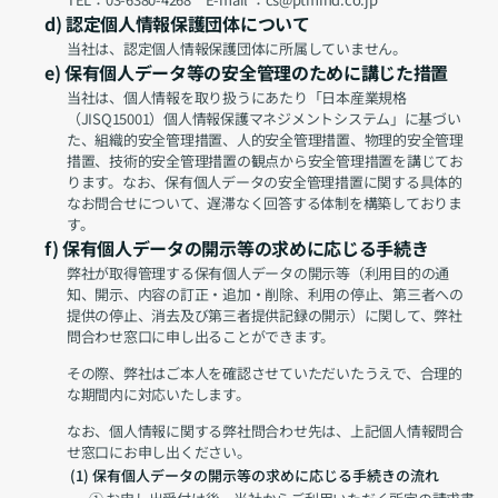
d) 認定個人情報保護団体について
当社は、認定個人情報保護団体に所属していません。
e) 保有個人データ等の安全管理のために講じた措置
当社は、個人情報を取り扱うにあたり「日本産業規格
（JISQ15001）個人情報保護マネジメントシステム」に基づい
た、組織的安全管理措置、人的安全管理措置、物理的安全管理
措置、技術的安全管理措置の観点から安全管理措置を講じてお
ります。なお、保有個人データの安全管理措置に関する具体的
なお問合せについて、遅滞なく回答する体制を構築しておりま
す。
f) 保有個人データの開示等の求めに応じる手続き
弊社が取得管理する保有個人データの開示等（利用目的の通
知、開示、内容の訂正・追加・削除、利用の停止、第三者への
提供の停止、消去及び第三者提供記録の開示）に関して、弊社
問合わせ窓口に申し出ることができます。
その際、弊社はご本人を確認させていただいたうえで、合理的
な期間内に対応いたします。
なお、個人情報に関する弊社問合わせ先は、上記個人情報問合
せ窓口にお申し出ください。
 (1) 保有個人データの開示等の求めに応じる手続きの流れ