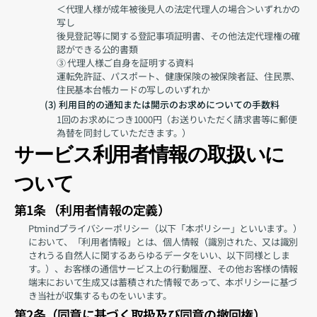
＜代理人様が成年被後見人の法定代理人の場合＞いずれかの
写し
後見登記等に関する登記事項証明書、その他法定代理権の確
認ができる公的書類
③ 代理人様ご自身を証明する資料
運転免許証、パスポート、健康保険の被保険者証、住民票、
住民基本台帳カードの写しのいずれか
 (3) 利用目的の通知または開示のお求めについての手数料
1回のお求めにつき1000円（お送りいただく請求書等に郵便
為替を同封していただきます。）
サービス利用者情報の取扱いに
ついて
第1条 （利用者情報の定義）
Ptmindプライバシーポリシー（以下「本ポリシー」といいます。）
において、「利用者情報」とは、個人情報（識別された、又は識別
されうる自然人に関するあらゆるデータをいい、以下同様としま
す。）、お客様の通信サービス上の行動履歴、その他お客様の情報
端末において生成又は蓄積された情報であって、本ポリシーに基づ
き当社が収集するものをいいます。
第2条（同意に基づく取扱及び同意の撤回権）