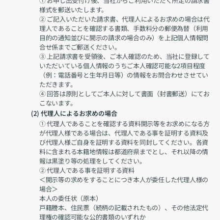
① お申し出受付け後、当社からご利用いただく所定の請求書
様式を郵送いたします。
② ご記入いただいた請求書、代理人によるお求めの場合は代
理人であることを確認する書類、手数料分の郵便為替（利用
目的の通知並びに開示の請求の場合のみ）を上記個人情報問
合せ係までご郵送ください。
③ 上記請求書を受領後、ご本人確認のため、当社に登録して
いただいている個人情報のうちご本人確認可能な2項目程度
（例：電話番号と生年月日等）の情報をお問合わせさせてい
ただきます。
④ 回答は原則としてご本人に対して書面（封書郵送）にてお
こないます。
 (2) 代理人によるお求めの場合
① 代理人であることを確認する資料開示等をお求めになる方
が代理人様である場合は、代理人である事を証明する資料及
び代理人様ご自身を証明する資料を同封してください。各資
料に含まれる本籍地情報は都道府県までとし、それ以降の情
報は黒塗り等の処理をしてください。
② 代理人である事を証明する資料
＜開示等の求めをすることにつき本人が委任した代理人様の
場合＞
本人の委任状（原本）
戸籍謄本、住民票（続柄の記載されたもの）、その他法定代
理権の確認可能な公的書類のいずれか