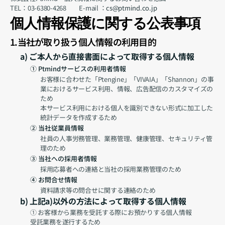
TEL：03-6380-4268　　E-mail ：
cs@ptmind.co.jp
個人情報保護に関する公表事項
1.当社が取り扱う個人情報の利用目的
a) ご本人から直接書面によって取得する個人情報
① Ptmindサービスの利用者情報
お客様に合わせた「Ptengine」「VIVAIA」「Shannon」の事
業におけるサービス利用、情報、広告配信のカスタマイズの
ため
本サービス利用における個人を識別できない形式に加工した
統計データを作成するため
② 当社従業員情報
社員の人事労務管理、業務管理、健康管理、セキュリティ管
理のため
③ 当社への採用者情報
採用応募者への連絡と当社の採用業務管理のため
④ お問合せ情報
資料請求等の問合せに関する連絡のため
b) 上記a)以外の方法によって取得する個人情報
① お客様から業務を受託する際にお預かりする個人情報
受託業務を遂行するため