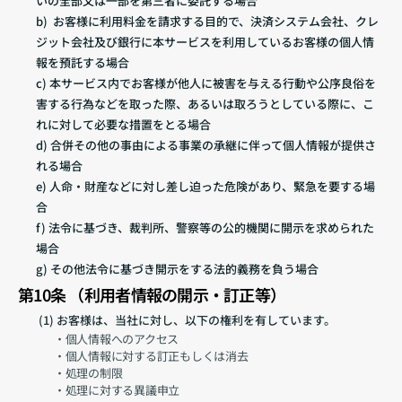
いの全部又は一部を第三者に委託する場合
b)  お客様に利用料金を請求する目的で、決済システム会社、クレ
ジット会社及び銀行に本サービスを利用しているお客様の個人情
報を預託する場合
c) 本サービス内でお客様が他人に被害を与える行動や公序良俗を
害する行為などを取った際、あるいは取ろうとしている際に、こ
れに対して必要な措置をとる場合
d) 合併その他の事由による事業の承継に伴って個人情報が提供さ
れる場合
e) 人命・財産などに対し差し迫った危険があり、緊急を要する場
合
f) 法令に基づき、裁判所、警察等の公的機関に開示を求められた
場合
g) その他法令に基づき開示をする法的義務を負う場合
第10条 （利用者情報の開示・訂正等）
 (1) お客様は、当社に対し、以下の権利を有しています。
・個人情報へのアクセス
・個人情報に対する訂正もしくは消去
・処理の制限
・処理に対する異議申立