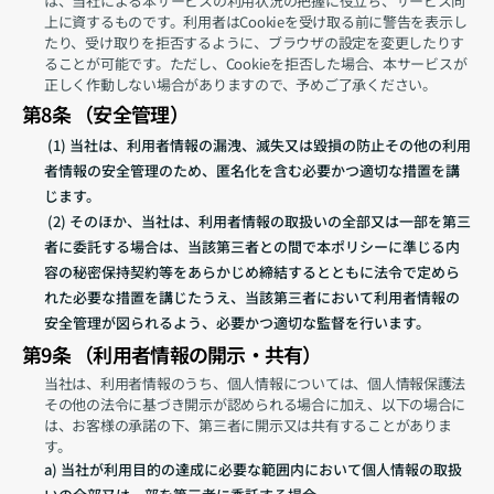
は、当社による本サービスの利用状況の把握に役立ち、サービス向
上に資するものです。利用者はCookieを受け取る前に警告を表示し
たり、受け取りを拒否するように、ブラウザの設定を変更したりす
ることが可能です。ただし、Cookieを拒否した場合、本サービスが
正しく作動しない場合がありますので、予めご了承ください。
第8条 （安全管理）
 (1) 当社は、利用者情報の漏洩、滅失又は毀損の防止その他の利用
者情報の安全管理のため、匿名化を含む必要かつ適切な措置を講
じます。
 (2) そのほか、当社は、利用者情報の取扱いの全部又は一部を第三
者に委託する場合は、当該第三者との間で本ポリシーに準じる内
容の秘密保持契約等をあらかじめ締結するとともに法令で定めら
れた必要な措置を講じたうえ、当該第三者において利用者情報の
安全管理が図られるよう、必要かつ適切な監督を行います。
第9条 （利用者情報の開示・共有）
当社は、利用者情報のうち、個人情報については、個人情報保護法
その他の法令に基づき開示が認められる場合に加え、以下の場合に
は、お客様の承諾の下、第三者に開示又は共有することがありま
す。
a) 当社が利用目的の達成に必要な範囲内において個人情報の取扱