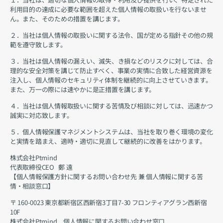
利用目的の達成に必要な範囲を超えた個人情報の取扱いを行ないませ
ん。また、そのための措置を講じます。
２．当社は個人情報の取扱いに関する法令、国が定める指針その他の規
範を遵守致します。
３．当社は個人情報の漏えい、滅失、き損などのリスクに対しては、合
理的な安全対策を講じて防止すべく、事業の実情に合致した経営資源を
注入し、個人情報のセキュリティ体制を継続的に向上させていきます。
また、万一の際には速やかに是正措置を講じます。
４．当社は個人情報取扱いに関する苦情及び相談に対しては、迅速かつ
誠実に対応致します。
５．個人情報保護マネジメントシステムは、当社を取り巻く環境の変化
と実情を踏まえ、適時・適切に見直して継続的に改善をはかります。
株式会社Ptmind　　
代表取締役CEO   鄭 遠
【個人情報保護方針に関するお問い合わせ先 兼 個人情報に関する苦
情・相談窓口】
〒 160-0023 東京都新宿区西新宿3丁目7-30 フロンティアグラン西新宿 
10F
株式会社Ptmind　個人情報に関するお問い合わせ窓口