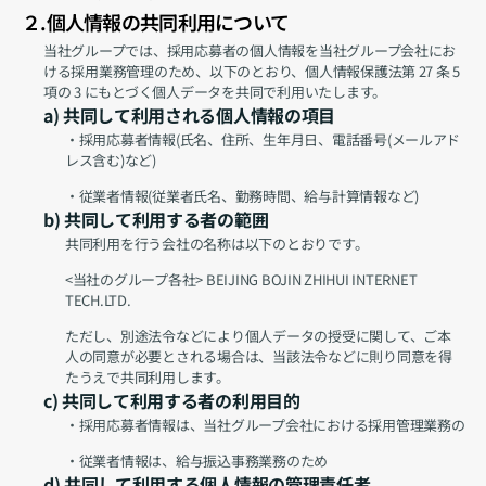
２.個人情報の共同利用について
当社グループでは、採用応募者の個人情報を当社グループ会社にお
ける採用業務管理のため、以下のとおり、個人情報保護法第 27 条 5 
項の 3 にもとづく個人データを共同で利用いたします。
a) 共同して利用される個人情報の項目
・採用応募者情報(氏名、住所、生年月日、電話番号(メールアド
レス含む)など)
・従業者情報(従業者氏名、勤務時間、給与計算情報など)
b) 共同して利用する者の範囲
共同利用を行う会社の名称は以下のとおりです。
<当社のグループ各社> BEIJING BOJIN ZHIHUI INTERNET 
TECH.LTD.
ただし、別途法令などにより個人データの授受に関して、ご本
人の同意が必要とされる場合は、当該法令などに則り同意を得
たうえで共同利用します。
c) 共同して利用する者の利用目的
・採用応募者情報は、当社グループ会社における採用管理業務のた
・従業者情報は、給与振込事務業務のため
d) 共同して利用する個人情報の管理責任者