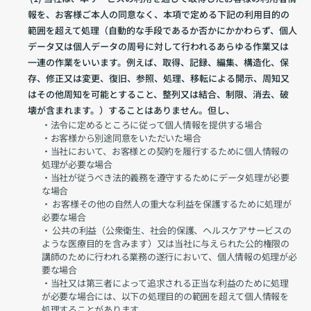
報を、お客様ご本人の同意なく、本項で定める下記の利用目的の
範囲を超えて処理（自動的な手段であるか否かにかかわらず、個人
データ又は個人データの周号に対して行われるあらゆる作業又は
一連の作業をいいます。例えば、取得、記録、編集、構造化、保
存、修正又は変更、復旧、参照、処理、移転による開示、周知又
はその他周知を可能とすること、整列又は結合、制限、消去、破
壊が含まれます。）することはありません。但し、
・法令に定めるところに従って個人情報を提供する場合
・お客様から別途同意をいただいた場合
・当社において、お客様との契約を履行するために個人情報の
処理が必要な場合
・当社が従うべき法的義務を遵守するためにデータ処理が必要
な場合
・ お客様その他の自然人の重大な利益を保護するために処理が
必要な場合
・ 公共の利益（公衆衛生、社会的保護、ヘルスケアサービスの
ような医療目的を含みます）又は当社に与えられた公的権限の
講師のために行われる業務の遂行において、個人情報の処理が必
要な場合
・当社又は第三者によって追求される正当な利益のために処理
が必要な場合には、以下の処理目的の範囲を超えて個人情報を
処理することがあります。