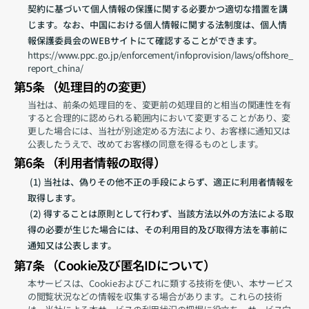
契約に基づいて個人情報の保護に関する必要かつ適切な措置を講
じます。なお、中国における個人情報に関する法制度は、個人情
報保護委員会のWEBサイトにて確認することができます。
https://www.ppc.go.jp/enforcement/infoprovision/laws/offshore_
report_china/
第5条 （処理目的の変更）
当社は、前条の処理目的を、変更前の処理目的と相当の関連性を有
すると合理的に認められる範囲内において変更することがあり、変
更した場合には、当社が別途定める方法により、お客様に通知又は
公表したうえで、改めてお客様の同意を得るものとします。
第6条 （利用者情報の取得）
 (1) 当社は、偽りその他不正の手段によらず、適正に利用者情報を
取得します。
 (2) 得することは原則として行わず、当該方法以外の方法による取
得の必要が生じた場合には、その利用目的及び取得方法を事前に
通知又は公表します。
第7条 （Cookie及び匿名IDについて）
本サービスは、Cookieおよびこれに類する技術を使い、本サービス
の閲覧状況などの情報を収集する場合があります。これらの技術