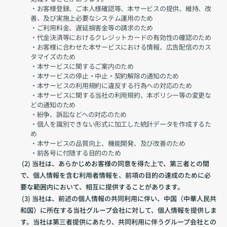
・お客様登録、ご本人様確認等、本サービスの提供、維持、改
善、及び実施上必要なシステム運用のため
・ご利用料金、遅延損害金等の請求のため
・代金決済等におけるクレジットカードの有効性の確認のため
・お客様に合わせた本サービスにおける情報、広告配信のカス
タマイズのため
・本サービスに関するご案内のため
・本サービスの停止・中止・契約解除の通知のため
・本サービスの利用規約に違反する行為への対応のため
・本サービスに関する当社の利用規約、本ポリシー等の変更な
どの通知のため
・紛争、訴訟などへの対応のため
・個人を識別できない形式に加工した統計データを作成するた
め
・本サービスの品質向上、機能開発、及び改善のため
・前各号に付随する目的のため
 (2) 当社は、あらかじめお客様の同意を得た上で、第三者との間
で、個人情報を含む利用者情報を、前項の目的の達成のために必
要な範囲内において、相互に提供することがあります。
 (3) 当社は、前述の個人情報の共同利用に伴い、中国（中華人民共
和国）に所在する当社グループ会社に対して、個人情報を提供しま
す。当社は第三者提供にあたり、共同利用に伴うグループ会社との