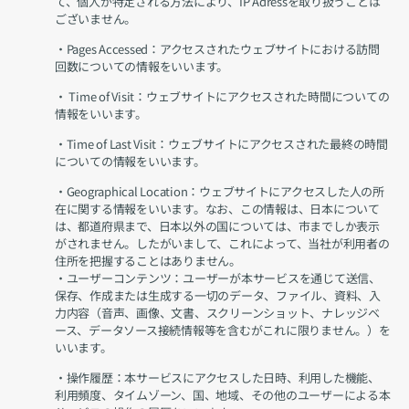
て、個人が特定される方法により、IP Adressを取り扱うことは
ございません。
・Pages Accessed：アクセスされたウェブサイトにおける訪問
回数についての情報をいいます。
・ Time of Visit：ウェブサイトにアクセスされた時間についての
情報をいいます。
・Time of Last Visit：ウェブサイトにアクセスされた最終の時間
についての情報をいいます。
・Geographical Location：ウェブサイトにアクセスした人の所
在に関する情報をいいます。なお、この情報は、日本について
は、都道府県まで、日本以外の国については、市までしか表示
がされません。したがいまして、これによって、当社が利用者の
住所を把握することはありません。
・ユーザーコンテンツ：ユーザーが本サービスを通じて送信、
保存、作成または生成する一切のデータ、ファイル、資料、入
力内容（音声、画像、文書、スクリーンショット、ナレッジベ
ース、データソース接続情報等を含むがこれに限りません。）を
いいます。
・操作履歴：本サービスにアクセスした日時、利用した機能、
利用頻度、タイムゾーン、国、地域、その他のユーザーによる本